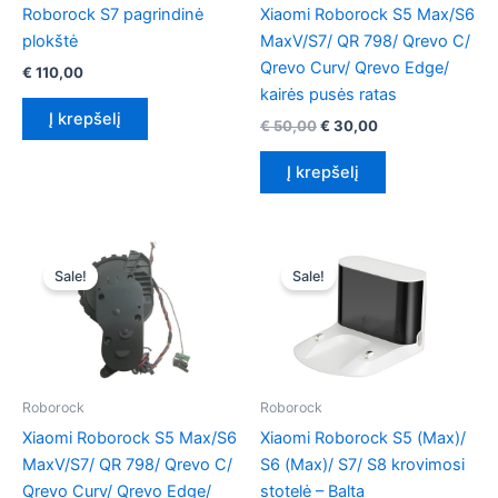
Roborock S7 pagrindinė
Xiaomi Roborock S5 Max/S6
plokštė
MaxV/S7/ QR 798/ Qrevo C/
Qrevo Curv/ Qrevo Edge/
€
110,00
kairės pusės ratas
Į krepšelį
Original
Current
€
50,00
€
30,00
price
price
was:
is:
Į krepšelį
€ 50,00.
€ 30,00.
Sale!
Sale!
Roborock
Roborock
Xiaomi Roborock S5 Max/S6
Xiaomi Roborock S5 (Max)/
MaxV/S7/ QR 798/ Qrevo C/
S6 (Max)/ S7/ S8 krovimosi
Qrevo Curv/ Qrevo Edge/
stotelė – Balta