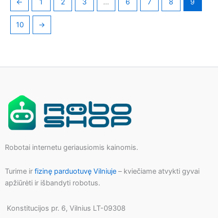
←
1
2
3
…
6
7
8
9
10
→
Robotai internetu geriausiomis kainomis.
Turime ir
fizinę parduotuvę Vilniuje
– kviečiame atvykti gyvai
apžiūrėti ir išbandyti robotus.
Konstitucijos pr. 6, Vilnius LT-09308