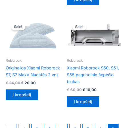
Sale!
Sale!
Roborock
Roborock
Originalios Xiaomi Roborock
Xiaomi Roborock S50, S51,
S7, S7 MaxV šluostės 2 vnt.
S55 pagrindinio šepečio
blokas
Original
Current
€
24,00
€
20,00
price
price
Original
Current
€
60,00
€
10,00
was:
is:
price
price
Į krepšelį
€ 24,00.
€ 20,00.
was:
is:
Į krepšelį
€ 60,00.
€ 10,00.