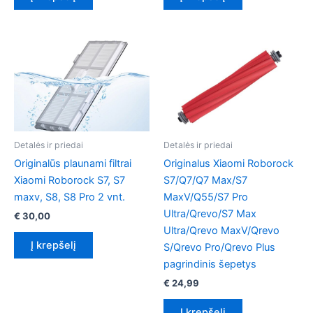
Detalės ir priedai
Detalės ir priedai
Originalūs plaunami filtrai
Originalus Xiaomi Roborock
Xiaomi Roborock S7, S7
S7/Q7/Q7 Max/S7
maxv, S8, S8 Pro 2 vnt.
MaxV/Q55/S7 Pro
Ultra/Qrevo/S7 Max
€
30,00
Ultra/Qrevo MaxV/Qrevo
Į krepšelį
S/Qrevo Pro/Qrevo Plus
pagrindinis šepetys
€
24,99
Į krepšelį