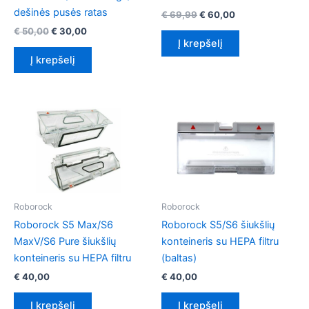
dešinės pusės ratas
Original
Current
€
69,99
€
60,00
price
price
Original
Current
€
50,00
€
30,00
was:
is:
price
price
Į krepšelį
€ 69,99.
€ 60,00.
was:
is:
Į krepšelį
€ 50,00.
€ 30,00.
Roborock
Roborock
Roborock S5 Max/S6
Roborock S5/S6 šiukšlių
MaxV/S6 Pure šiukšlių
konteineris su HEPA filtru
konteineris su HEPA filtru
(baltas)
€
40,00
€
40,00
Į krepšelį
Į krepšelį