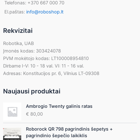
Telefonas: +370 667 000 70
El.paštas:
info@roboshop.lt
Rekvizitai
Robotika, UAB
Įmonės kodas: 303424078
PVM mokėtojo kodas: LT100008954810
Dirbame I-V: 10 - 18 val. VI: 11 - 16 val.
Adresas: Konstitucijos pr. 6, Vilnius LT-09308
Naujausi produktai
Ambrogio Twenty galinis ratas
€
80,00
Roborock QR 798 pagrindinis šepetys +
pagrindinio šepečio laikiklis