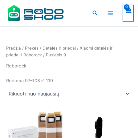
Pereiti
prie
Paieška
turinio
Pradžia
/
Prekės
/
Detalės ir priedai
/
Xiaomi detalės ir
priedai
/
Roborock
/ Puslapis 9
Roborock
Rūšiuojama
Rodoma 97–108 iš 119
pagal
naujausią