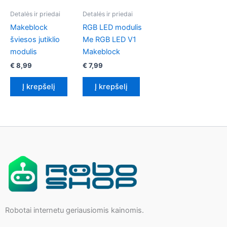
Detalės ir priedai
Detalės ir priedai
Makeblock
RGB LED modulis
šviesos jutiklio
Me RGB LED V1
modulis
Makeblock
€
8,99
€
7,99
Į krepšelį
Į krepšelį
Robotai internetu geriausiomis kainomis.