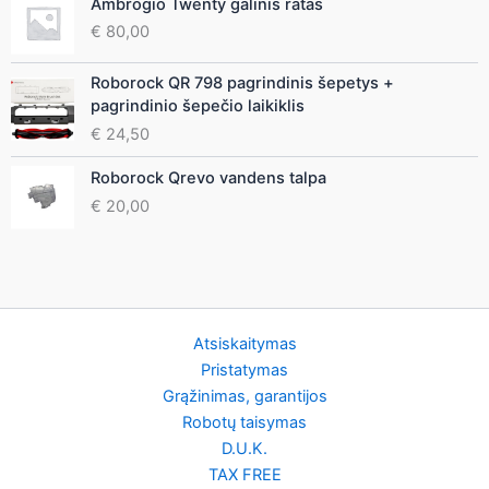
Ambrogio Twenty galinis ratas
€
80,00
Roborock QR 798 pagrindinis šepetys +
pagrindinio šepečio laikiklis
€
24,50
Roborock Qrevo vandens talpa
€
20,00
Atsiskaitymas
Pristatymas
Grąžinimas, garantijos
Robotų taisymas
D.U.K.
TAX FREE