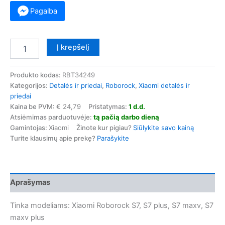
Pagalba
produkto
Į krepšelį
kiekis:
Originalūs
plaunami
Produkto kodas:
RBT34249
filtrai
Kategorijos:
Detalės ir priedai
,
Roborock
,
Xiaomi detalės ir
Xiaomi
priedai
Roborock
Kaina be PVM:
€ 24,79
Pristatymas:
1 d.d.
S7,
Atsiėmimas parduotuvėje:
tą pačią darbo dieną
S7
Gamintojas:
Xiaomi
Žinote kur pigiau?
Siūlykite savo kainą
maxv,
Turite klausimų apie prekę?
Parašykite
S8,
S8
Pro
2
Aprašymas
vnt.
Tinka modeliams: Xiaomi Roborock S7, S7 plus, S7 maxv, S7
maxv plus