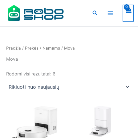
Pereiti
prie
Paieška
turinio
Pradžia
/
Prekės
/
Namams
/ Mova
Mova
Rūšiuojama
Rodomi visi rezultatai: 6
pagal
naujausią