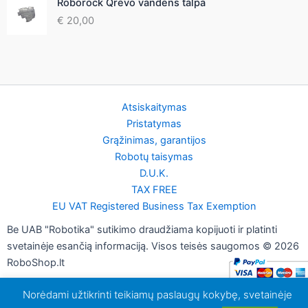
Roborock Qrevo vandens talpa
€
20,00
Atsiskaitymas
Pristatymas
Grąžinimas, garantijos
Robotų taisymas
D.U.K.
TAX FREE
EU VAT Registered Business Tax Exemption
Be UAB "Robotika" sutikimo draudžiama kopijuoti ir platinti
svetainėje esančią informaciją. Visos teisės saugomos © 2026
RoboShop.lt
Norėdami užtikrinti teikiamų paslaugų kokybę, svetainėje