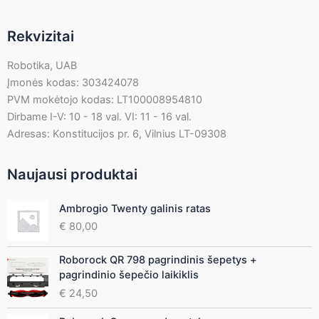
Rekvizitai
Robotika, UAB
Įmonės kodas: 303424078
PVM mokėtojo kodas: LT100008954810
Dirbame I-V: 10 - 18 val. VI: 11 - 16 val.
Adresas: Konstitucijos pr. 6, Vilnius LT-09308
Naujausi produktai
Ambrogio Twenty galinis ratas
€
80,00
Roborock QR 798 pagrindinis šepetys +
pagrindinio šepečio laikiklis
€
24,50