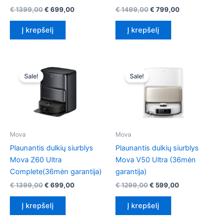
Original
Current
Original
Current
€
1399,00
€
699,00
€
1499,00
€
799,00
price
price
price
price
was:
is:
was:
is:
Į krepšelį
Į krepšelį
€ 1399,00.
€ 699,00.
€ 1499,00.
€ 799,00.
Sale!
Sale!
Mova
Mova
Plaunantis dulkių siurblys
Plaunantis dulkių siurblys
Mova Z60 Ultra
Mova V50 Ultra (36mėn
Complete(36mėn garantija)
garantija)
Original
Current
Original
Current
€
1399,00
€
699,00
€
1299,00
€
599,00
price
price
price
price
was:
is:
was:
is:
Į krepšelį
Į krepšelį
€ 1399,00.
€ 699,00.
€ 1299,00.
€ 599,00.