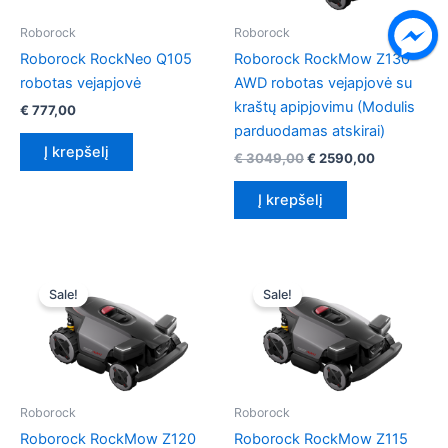
Roborock
Roborock
Roborock RockNeo Q105
Roborock RockMow Z130
robotas vejapjovė
AWD robotas vejapjovė su
kraštų apipjovimu (Modulis
€
777,00
parduodamas atskirai)
Į krepšelį
Original
Current
€
3049,00
€
2590,00
price
price
was:
is:
Į krepšelį
€ 3049,00.
€ 2590,00.
Sale!
Sale!
Roborock
Roborock
Roborock RockMow Z120
Roborock RockMow Z115