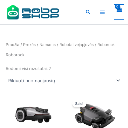
Pereiti
prie
Paieška
turinio
Pradžia
/
Prekės
/
Namams
/
Robotai vejapjovės
/ Roborock
Roborock
Rūšiuojama
Rodomi visi rezultatai: 7
pagal
naujausią
Sale!