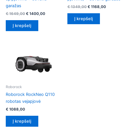
garažas
Original
Current
€
1349,00
€
1168,00
price
price
Original
Current
€
1649,00
€
1400,00
was:
is:
price
price
Į krepšelį
€ 1349,00.
€ 1168,00.
was:
is:
Į krepšelį
€ 1649,00.
€ 1400,00.
Roborock
Roborock RockNeo Q110
robotas vejapjovė
€
1088,00
Į krepšelį