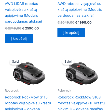
AWD LIDAR robotas
AWD robotas vejapjovė su
vejapjovė su kraštų
kraštų apipjovimu (Modulis
apipjovimu (Modulis
parduodamas atskirai)
parduodamas atskirai)
Original
Current
€
2049,00
€
1998,00
price
price
Original
Current
€
2749,00
€
2590,00
was:
is:
price
price
Į krepšelį
€ 2049,00.
€ 1998,00.
was:
is:
Į krepšelį
€ 2749,00.
€ 2590,00.
Sale!
Sale!
Roborock
Roborock
Roborock RockMow S115
Roborock RockMow S108
robotas vejapjovė su kraštu
robotas vejapjovė (su kraštų
apipjovimu + dovana
pjovimu) + dovana garažas