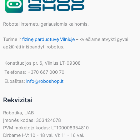
Robotai internetu geriausiomis kainomis.
Turime ir
fizinę parduotuvę Vilniuje
– kviečiame atvykti gyvai
apžiūrėti ir išbandyti robotus.
Konstitucijos pr. 6, Vilnius LT-09308
Telefonas: +370 667 000 70
El.paštas:
info@roboshop.lt
Rekvizitai
Robotika, UAB
Įmonės kodas: 303424078
PVM mokėtojo kodas: LT100008954810
Dirbame I-V: 10 - 18 val. VI: 11 - 16 val.