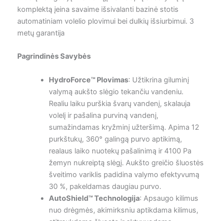
komplektą įeina savaime išsivalanti bazinė stotis
automatiniam volelio plovimui bei dulkių išsiurbimui. 3
metų garantija
Pagrindinės Savybės
HydroForce™ Plovimas
: Užtikrina giluminį
valymą aukšto slėgio tekančiu vandeniu.
Realiu laiku purškia švarų vandenį, skalauja
volelį ir pašalina purviną vandenį,
sumažindamas kryžminį užteršimą. Apima 12
purkštukų, 360° galingą purvo aptikimą,
realaus laiko nuotekų pašalinimą ir 4100 Pa
žemyn nukreiptą slėgį. Aukšto greičio šluostės
šveitimo variklis padidina valymo efektyvumą
30 %, pakeldamas daugiau purvo.
AutoShield™ Technologija
: Apsaugo kilimus
nuo drėgmės, akimirksniu aptikdama kilimus,