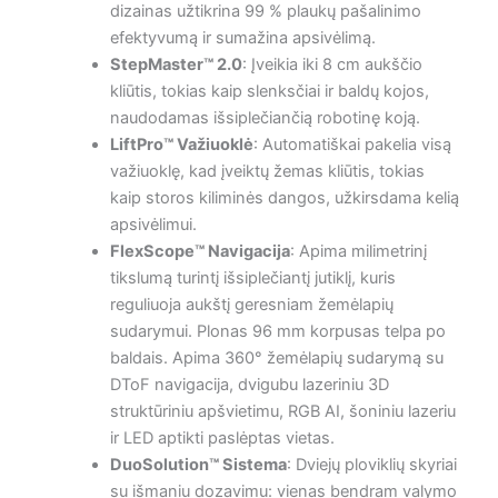
dizainas užtikrina 99 % plaukų pašalinimo
efektyvumą ir sumažina apsivėlimą.
StepMaster™ 2.0
: Įveikia iki 8 cm aukščio
kliūtis, tokias kaip slenksčiai ir baldų kojos,
naudodamas išsiplečiančią robotinę koją.
LiftPro™ Važiuoklė
: Automatiškai pakelia visą
važiuoklę, kad įveiktų žemas kliūtis, tokias
kaip storos kiliminės dangos, užkirsdama kelią
apsivėlimui.
FlexScope™ Navigacija
: Apima milimetrinį
tikslumą turintį išsiplečiantį jutiklį, kuris
reguliuoja aukštį geresniam žemėlapių
sudarymui. Plonas 96 mm korpusas telpa po
baldais. Apima 360° žemėlapių sudarymą su
DToF navigacija, dvigubu lazeriniu 3D
struktūriniu apšvietimu, RGB AI, šoniniu lazeriu
ir LED aptikti paslėptas vietas.
DuoSolution™ Sistema
: Dviejų ploviklių skyriai
su išmaniu dozavimu: vienas bendram valymo