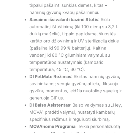
tirpalui pašalinti sunkias dėmes, kitas –
naminių gyvūnų kvapų pašalinimui.
Savaime išsivalanti bazinė Stotis
: Siūlo
automatinį ištuštinimą (iki 100 dienų su 3,2 L
dulkių maišeliu), tirpalo papildymą, šluostės
karšto oro džiovinimą ir UV sterilizaciją dėkle
(pašalina iki 99,99 % bakterijų). Kaitina
vandenį iki 80 °C giluminiam valymui, su
temperatūros nustatymais (kambario
temperatūra, 45 °C, 60 °C).
DI PetMate Režimas
: Skirtas naminių gyvūnų
savininkams; vengia gyvūnų atliekų, fiksuoja
gyvūnų momentus, leidžia nuotolinę sąveiką ir
generuoja GIF’us.
DI Balso Asistentas
: Balso valdymas su „Hey,
MOVA” pradėti valymui, nustatyti kambarių
specifinius režimus ir reguliuoti siurbimą.
MOVAhome Programa
: Teikia personalizuotą