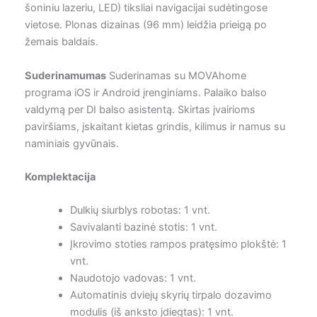
šoniniu lazeriu, LED) tiksliai navigacijai sudėtingose
vietose. Plonas dizainas (96 mm) leidžia prieigą po
žemais baldais.
Suderinamumas
Suderinamas su MOVAhome
programa iOS ir Android įrenginiams. Palaiko balso
valdymą per DI balso asistentą. Skirtas įvairioms
paviršiams, įskaitant kietas grindis, kilimus ir namus su
naminiais gyvūnais.
Komplektacija
Dulkių siurblys robotas: 1 vnt.
Savivalanti bazinė stotis: 1 vnt.
Įkrovimo stoties rampos pratęsimo plokštė: 1
vnt.
Naudotojo vadovas: 1 vnt.
Automatinis dviejų skyrių tirpalo dozavimo
modulis (iš anksto įdiegtas): 1 vnt.