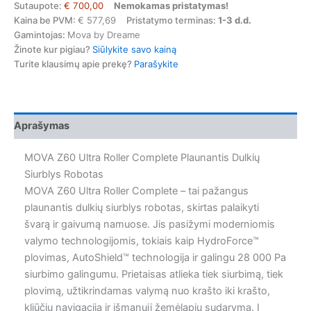
siurblys
Sutaupote:
€ 700,00
Nemokamas pristatymas!
Mova
Kaina be PVM:
€ 577,69
Pristatymo terminas:
1-3 d.d.
Z60
Gamintojas:
Mova by Dreame
Ultra
Žinote kur pigiau?
Siūlykite savo kainą
Complete(36mėn
Turite klausimų apie prekę?
Parašykite
garantija)
Aprašymas
MOVA Z60 Ultra Roller Complete Plaunantis Dulkių
Siurblys Robotas
MOVA Z60 Ultra Roller Complete – tai pažangus
plaunantis dulkių siurblys robotas, skirtas palaikyti
švarą ir gaivumą namuose. Jis pasižymi moderniomis
valymo technologijomis, tokiais kaip HydroForce™
plovimas, AutoShield™ technologija ir galingu 28 000 Pa
siurbimo galingumu. Prietaisas atlieka tiek siurbimą, tiek
plovimą, užtikrindamas valymą nuo krašto iki krašto,
kliūčių navigaciją ir išmanųjį žemėlapių sudarymą. Į