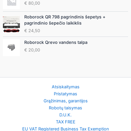
€
80,00
Roborock QR 798 pagrindinis šepetys +
pagrindinio šepečio laikiklis
€
24,50
Roborock Qrevo vandens talpa
€
20,00
Atsiskaitymas
Pristatymas
Grąžinimas, garantijos
Robotų taisymas
D.U.K.
TAX FREE
EU VAT Registered Business Tax Exemption