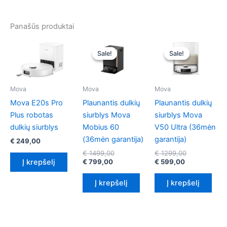
Panašūs produktai
Sale!
Sale!
Sale!
Sale!
Mova
Mova
Mova
Mova E20s Pro
Plaunantis dulkių
Plaunantis dulkių
Plus robotas
siurblys Mova
siurblys Mova
dulkių siurblys
Mobius 60
V50 Ultra (36mėn
(36mėn garantija)
garantija)
€
249,00
Original
Original
€
1499,00
€
1299,00
Current
price
Current
price
Į krepšelį
€
799,00
€
599,00
price
was:
price
was:
is:
€ 1499,00.
is:
€ 1299,00.
Į krepšelį
Į krepšelį
€ 799,00.
€ 599,00.