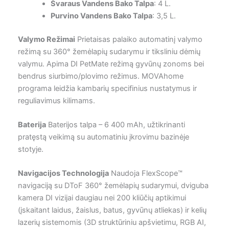
Švaraus Vandens Bako Talpa
: 4 L.
Purvino Vandens Bako Talpa
: 3,5 L.
Valymo Režimai
Prietaisas palaiko automatinį valymo
režimą su 360° žemėlapių sudarymu ir tiksliniu dėmių
valymu. Apima DI PetMate režimą gyvūnų zonoms bei
bendrus siurbimo/plovimo režimus. MOVAhome
programa leidžia kambarių specifinius nustatymus ir
reguliavimus kilimams.
Baterija
Baterijos talpa – 6 400 mAh, užtikrinanti
pratęstą veikimą su automatiniu įkrovimu bazinėje
stotyje.
Navigacijos Technologija
Naudoja FlexScope™
navigaciją su DToF 360° žemėlapių sudarymui, dviguba
kamera DI vizijai daugiau nei 200 kliūčių aptikimui
(įskaitant laidus, žaislus, batus, gyvūnų atliekas) ir kelių
lazerių sistemomis (3D struktūriniu apšvietimu, RGB AI,