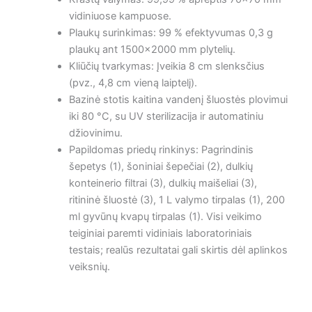
vidiniuose kampuose.
Plaukų surinkimas: 99 % efektyvumas 0,3 g
plaukų ant 1500×2000 mm plytelių.
Kliūčių tvarkymas: Įveikia 8 cm slenksčius
(pvz., 4,8 cm vieną laiptelį).
Bazinė stotis kaitina vandenį šluostės plovimui
iki 80 °C, su UV sterilizacija ir automatiniu
džiovinimu.
Papildomas priedų rinkinys: Pagrindinis
šepetys (1), šoniniai šepečiai (2), dulkių
konteinerio filtrai (3), dulkių maišeliai (3),
ritininė šluostė (3), 1 L valymo tirpalas (1), 200
ml gyvūnų kvapų tirpalas (1). Visi veikimo
teiginiai paremti vidiniais laboratoriniais
testais; realūs rezultatai gali skirtis dėl aplinkos
veiksnių.