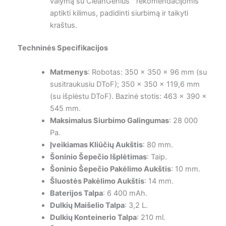
valymą su CleanGenius™ rekomendacijomis
aptikti kilimus, padidinti siurbimą ir taikyti
kraštus.
Techninės Specifikacijos
Matmenys
: Robotas: 350 x 350 x 96 mm (su
susitraukusiu DToF); 350 x 350 x 119,6 mm
(su išplėstu DToF). Bazinė stotis: 463 x 390 x
545 mm.
Maksimalus Siurbimo Galingumas
: 28 000
Pa.
Įveikiamas Kliūčių Aukštis
: 80 mm.
Šoninio Šepečio Išplėtimas
: Taip.
Šoninio Šepečio Pakėlimo Aukštis
: 10 mm.
Šluostės Pakėlimo Aukštis
: 14 mm.
Baterijos Talpa
: 6 400 mAh.
Dulkių Maišelio Talpa
: 3,2 L.
Dulkių Konteinerio Talpa
: 210 ml.