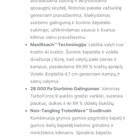
atitraukdama šluostę ir aktyvuodama
apsauginį skydelį. Robotas pakelia važiuoklę
geresniam pravažiavimui, išlaikydamas
siurbimo galingumą ir šoninio šepetėlio
sukimąsi, užtikrindamas sausus ir švarius
kilimus vienu pravažiavimu.
MaxiReach™ Technologija
: Leidžia valyti nuo
krašto iki krašto. Šoninis šepetėlis ir volelis
išvažiuoja į išorę, kad valytų palei sienas ir
kampus, pasiekdama 99,99 % kraštų aprėptį.
Volelis išsiplečia 4,1 cm geresniam kampų ir
sienų valymui.
28 000 Pa Siurbimo Galingumas
: Varomas
TurboForce 9 aukšto greičio variklio, surenka
plaukus, dulkes ir iki 99 % didelių šiukšlių.
Non-Tangling TroboWave™ DuoBrush
:
Kombinuoja grynos gumos pagrindinį šepetį ir
gumos šerių šepetėlį kietoms grindims ir
minkštiems kilimams. Spiralinis šepečio