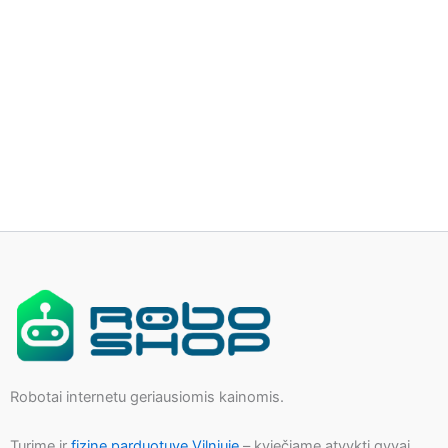
Robotai internetu geriausiomis kainomis.
Turime ir
fizinę parduotuvę Vilniuje
– kviečiame atvykti gyvai