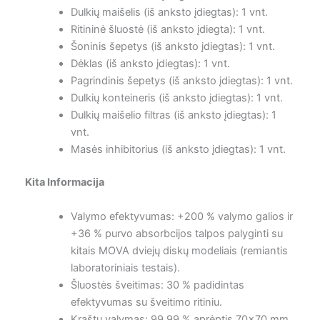
Dulkių maišelis (iš anksto įdiegtas): 1 vnt.
Ritininė šluostė (iš anksto įdiegta): 1 vnt.
Šoninis šepetys (iš anksto įdiegtas): 1 vnt.
Dėklas (iš anksto įdiegtas): 1 vnt.
Pagrindinis šepetys (iš anksto įdiegtas): 1 vnt.
Dulkių konteineris (iš anksto įdiegtas): 1 vnt.
Dulkių maišelio filtras (iš anksto įdiegtas): 1
vnt.
Masės inhibitorius (iš anksto įdiegtas): 1 vnt.
Kita Informacija
Valymo efektyvumas: +200 % valymo galios ir
+36 % purvo absorbcijos talpos palyginti su
kitais MOVA dviejų diskų modeliais (remiantis
laboratoriniais testais).
Šluostės šveitimas: 30 % padidintas
efektyvumas su šveitimo ritiniu.
Kraštų valymas: 99,99 % aprėptis 70×70 mm