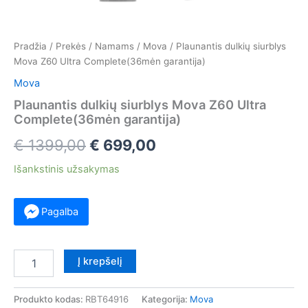
Pradžia
/
Prekės
/
Namams
/
Mova
/ Plaunantis dulkių siurblys
Mova Z60 Ultra Complete(36mėn garantija)
Mova
Plaunantis dulkių siurblys Mova Z60 Ultra
Complete(36mėn garantija)
Original
Current
€
1399,00
€
699,00
price
price
Išankstinis užsakymas
was:
is:
Pagalba
€ 1399,00.
€ 699,00.
produkto
Į krepšelį
kiekis:
Plaunantis
dulkių
Produkto kodas:
RBT64916
Kategorija:
Mova