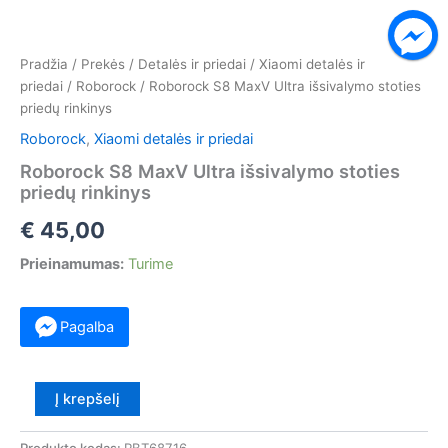
Pradžia
/
Prekės
/
Detalės ir priedai
/
Xiaomi detalės ir
priedai
/
Roborock
/ Roborock S8 MaxV Ultra išsivalymo stoties
priedų rinkinys
Roborock
,
Xiaomi detalės ir priedai
Roborock S8 MaxV Ultra išsivalymo stoties
priedų rinkinys
€
45,00
Prieinamumas:
Turime
Pagalba
produkto
Į krepšelį
kiekis:
Roborock