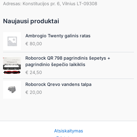
Adresas: Konstitucijos pr. 6, Vilnius LT-09308
Naujausi produktai
Ambrogio Twenty galinis ratas
€
80,00
Roborock QR 798 pagrindinis šepetys +
pagrindinio šepečio laikiklis
€
24,50
Roborock Qrevo vandens talpa
€
20,00
Atsiskaitymas