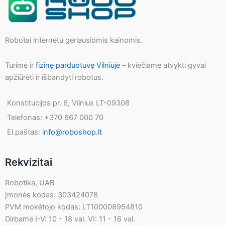
Robotai internetu geriausiomis kainomis.
Turime ir
fizinę parduotuvę Vilniuje
– kviečiame atvykti gyvai
apžiūrėti ir išbandyti robotus.
Konstitucijos pr. 6, Vilnius LT-09308
Telefonas: +370 667 000 70
El.paštas:
info@roboshop.lt
Rekvizitai
Robotika, UAB
Įmonės kodas: 303424078
PVM mokėtojo kodas: LT100008954810
Dirbame I-V: 10 - 18 val. VI: 11 - 16 val.