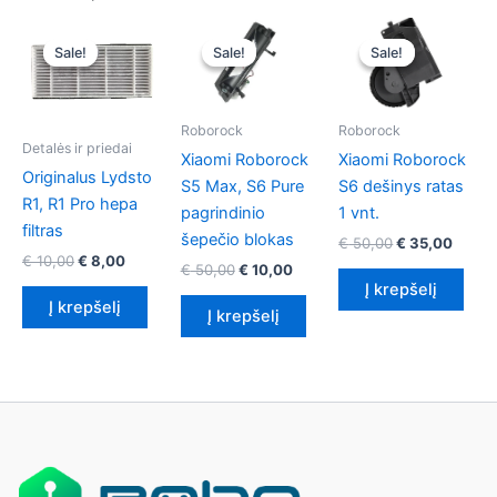
Sale!
Sale!
Sale!
Sale!
Sale!
Sale!
Roborock
Roborock
Detalės ir priedai
Xiaomi Roborock
Xiaomi Roborock
Originalus Lydsto
S5 Max, S6 Pure
S6 dešinys ratas
R1, R1 Pro hepa
pagrindinio
1 vnt.
filtras
šepečio blokas
Original
Curre
€
50,00
€
35,00
Original
Current
€
10,00
€
8,00
price
price
Original
Current
€
50,00
€
10,00
price
price
was:
is:
price
price
Į krepšelį
was:
is:
€ 50,00.
€ 35,
Į krepšelį
was:
is:
Į krepšelį
€ 10,00.
€ 8,00.
€ 50,00.
€ 10,00.