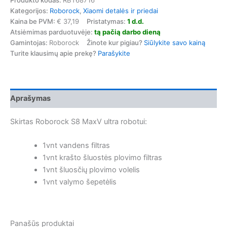
Produkto kodas:
RBT68716
S8
Kategorijos:
Roborock
,
Xiaomi detalės ir priedai
MaxV
Ultra
Kaina be PVM:
€ 37,19
Pristatymas:
1 d.d.
išsivalymo
Atsiėmimas parduotuvėje:
tą pačią darbo dieną
stoties
Gamintojas:
Roborock
Žinote kur pigiau?
Siūlykite savo kainą
priedų
Turite klausimų apie prekę?
Parašykite
rinkinys
Aprašymas
Skirtas Roborock S8 MaxV ultra robotui:
1vnt vandens filtras
1vnt krašto šluostės plovimo filtras
1vnt šluosčių plovimo volelis
1vnt valymo šepetėlis
Panašūs produktai