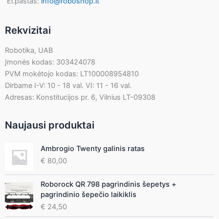
El.paštas:
info@roboshop.lt
Rekvizitai
Robotika, UAB
Įmonės kodas: 303424078
PVM mokėtojo kodas: LT100008954810
Dirbame I-V: 10 - 18 val. VI: 11 - 16 val.
Adresas: Konstitucijos pr. 6, Vilnius LT-09308
Naujausi produktai
Ambrogio Twenty galinis ratas
€
80,00
Roborock QR 798 pagrindinis šepetys +
pagrindinio šepečio laikiklis
€
24,50