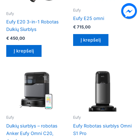
Eufy
Eufy
Eufy E25 omni
Eufy E20 3-in-1 Robotas
€
715,00
Dulkių Siurblys
€
450,00
Į krepšelį
Į krepšelį
Eufy
Eufy
Dulkių siurblys – robotas
Eufy Robotas siurblys Omni
Anker Eufy Omni C20,
S1 Pro