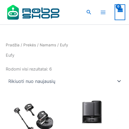
Pereiti
prie
Paieška
turinio
Pradžia
/
Prekės
/
Namams
/ Eufy
Eufy
Rūšiuojama
Rodomi visi rezultatai: 6
pagal
naujausią