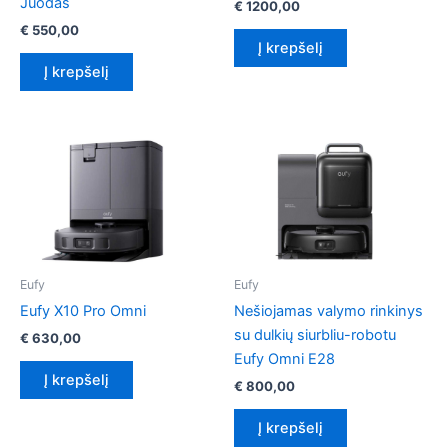
Juodas
€
1200,00
€
550,00
Į krepšelį
Į krepšelį
Eufy
Eufy
Eufy X10 Pro Omni
Nešiojamas valymo rinkinys
su dulkių siurbliu-robotu
€
630,00
Eufy Omni E28
Į krepšelį
€
800,00
Į krepšelį