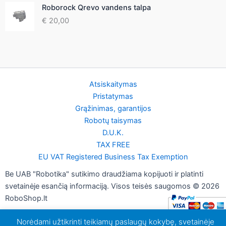
Roborock Qrevo vandens talpa
€
20,00
Atsiskaitymas
Pristatymas
Grąžinimas, garantijos
Robotų taisymas
D.U.K.
TAX FREE
EU VAT Registered Business Tax Exemption
Be UAB "Robotika" sutikimo draudžiama kopijuoti ir platinti
svetainėje esančią informaciją. Visos teisės saugomos © 2026
RoboShop.lt
Norėdami užtikrinti teikiamų paslaugų kokybę, svetainėje