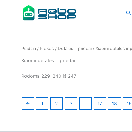
Pereiti
prie
Pa
turinio
Pradžia
/
Prekės
/
Detalės ir priedai
/
Xiaomi detalės ir p
Xiaomi detalės ir priedai
Rūšiuojama
Rodoma 229–240 iš 247
pagal
naujausią
←
1
2
3
…
17
18
19