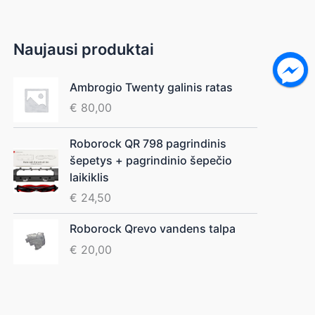
Naujausi produktai
Ambrogio Twenty galinis ratas
€
80,00
Roborock QR 798 pagrindinis
šepetys + pagrindinio šepečio
laikiklis
€
24,50
Roborock Qrevo vandens talpa
€
20,00