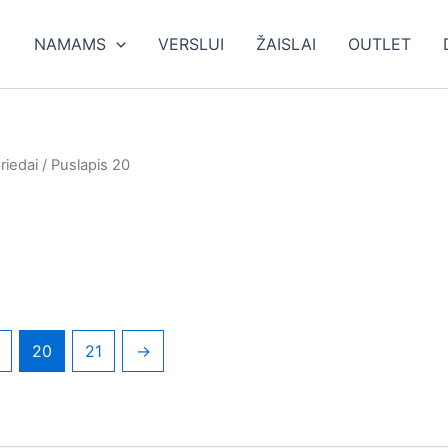
ieška
NAMAMS
VERSLUI
ŽAISLAI
OUTLET
riedai
/ Puslapis 20
20
21
→