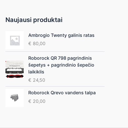
Naujausi produktai
Ambrogio Twenty galinis ratas
€
80,00
Roborock QR 798 pagrindinis
šepetys + pagrindinio šepečio
laikiklis
€
24,50
Roborock Qrevo vandens talpa
€
20,00