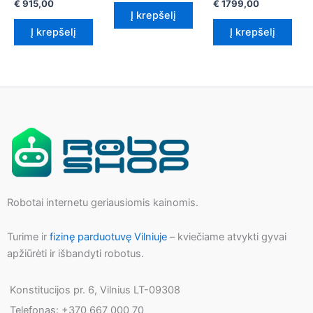
Current
price
price
Current
€
915,00
€
1799,00
€ 2195,00.
is:
price
was:
was:
price
Į krepšelį
€ 1900,00.
is:
€ 1349,00.
€ 2099,00.
is:
Į krepšelį
Į krepšelį
€ 915,00.
€ 1799,00.
Robotai internetu geriausiomis kainomis.
Turime ir
fizinę parduotuvę Vilniuje
– kviečiame atvykti gyvai
apžiūrėti ir išbandyti robotus.
Konstitucijos pr. 6, Vilnius LT-09308
Telefonas: +370 667 000 70