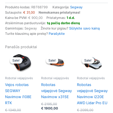
Segway
Navimow
Produkto kodas:
RBT68799
Kategorija:
Segway
i208e
Sutaupote:
€ 31,00
Nemokamas pristatymas!
Lidar
Kaina be PVM:
€ 900,00
Pristatymas:
1 d.d.
robotas
Atsiėmimas parduotuvėje:
tą pačią darbo dieną
vejapjovė
Gamintojas:
Segway
Žinote kur pigiau?
Siūlykite savo kainą
(8a.)
Turite klausimų apie prekę?
Parašykite
Panašūs produktai
Sale!
Sale!
Sale!
Sale!
Sale!
Sale!
Robotai vejapjovės
Robotai vejapjovės
Robotai vejapjovės
Vejos robotas
Robotas
Robotas
SEGWAY
vėjapjovė Segway
vejapjovė Segway
Navimow i108E
Navimow x315E
Navimow i220E
RTK
AWD Lidar Pro EU
Original
€
2195,00
price
Current
€
1900,00
Original
Original
€
1349,00
€
2099,00
was:
price