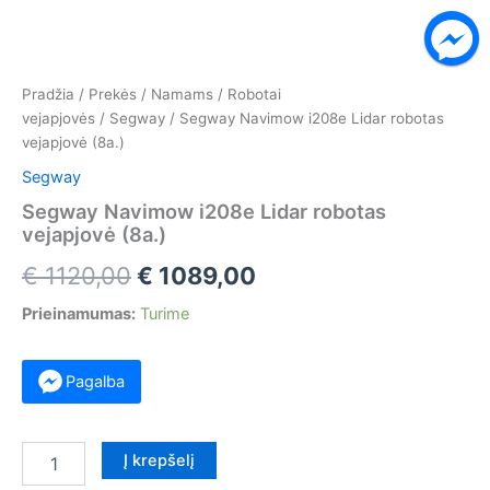
Pradžia
/
Prekės
/
Namams
/
Robotai
vejapjovės
/
Segway
/ Segway Navimow i208e Lidar robotas
vejapjovė (8a.)
Segway
Segway Navimow i208e Lidar robotas
vejapjovė (8a.)
Original
Current
€
1120,00
€
1089,00
price
price
Prieinamumas:
Turime
was:
is:
Pagalba
€ 1120,00.
€ 1089,00.
produkto
Į krepšelį
kiekis: