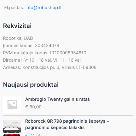
El.paštas:
info@roboshop.lt
Rekvizitai
Robotika, UAB
Įmonės kodas: 303424078
PVM mokėtojo kodas: LT100008954810
Dirbame I-V: 10 - 18 val. VI: 11 - 16 val.
Adresas: Konstitucijos pr. 6, Vilnius LT-09308
Naujausi produktai
Ambrogio Twenty galinis ratas
€
80,00
Roborock QR 798 pagrindinis šepetys +
pagrindinio šepečio laikiklis
€
24,50